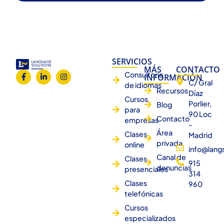
SERVICIOS
MÁS
CONTACTO
Consultoría
INFORMACIÓN
C/ Gral
de idiomas
Recursos
Díaz
Cursos
Porlier,
Blog
para
90 Loc
Contacto
empresas
-
Área
Clases
Madrid
privada
online
info@lang
Canal de
Clases
915
denuncias
presenciales
314
Clases
960
telefónicas
Cursos
especializados