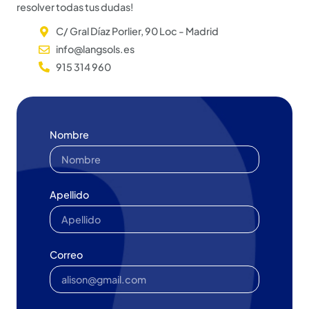
resolver todas tus dudas!
C/ Gral Díaz Porlier, 90 Loc - Madrid
info@langsols.es
915 314 960
Nombre
Apellido
Correo