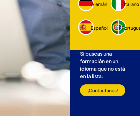
Alemán
Italiano
Español
Portugu
Si buscas una
formación en un
idioma que no está
en la lista.
¡Contáctanos!