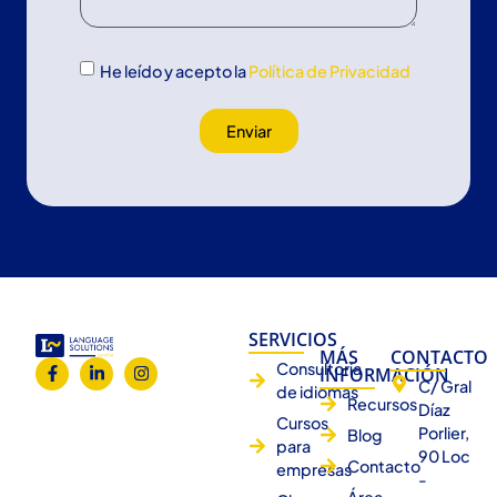
He leído y acepto la
Política de Privacidad
Enviar
SERVICIOS
MÁS
CONTACTO
Consultoría
INFORMACIÓN
C/ Gral
de idiomas
Recursos
Díaz
Cursos
Porlier,
Blog
para
90 Loc
Contacto
empresas
-
Área