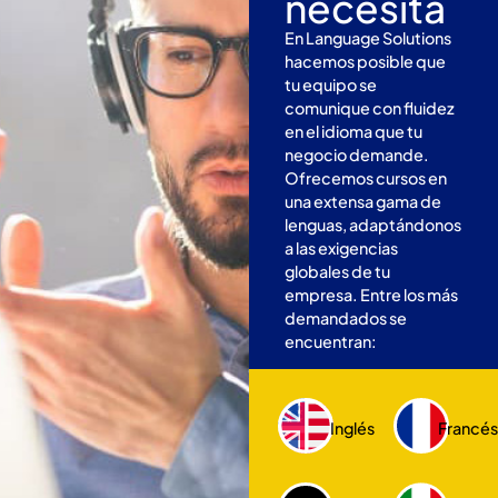
necesita
En Language Solutions
hacemos posible que
tu equipo se
comunique con fluidez
en el idioma que tu
negocio demande.
Ofrecemos cursos en
una extensa gama de
lenguas, adaptándonos
a las exigencias
globales de tu
empresa. Entre los más
demandados se
encuentran:
Inglés
Francé