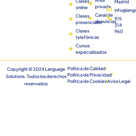
Clases
Madrid
privada
online
info@lang
Canal de
Clases
915
denuncias
presenciales
314
Clases
960
telefónicas
Cursos
especializados
Política de Calidad
Copyright © 2024 Language
Política de Privacidad
Solutions. Todos los derechos
Política de Cookies
Aviso Legal
reservados