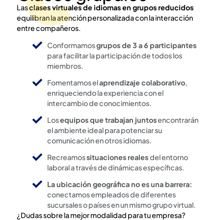
Las
clases virtuales de idiomas en grupos reducidos
equilibran la atención personalizada con la interacción
entre compañeros.
Conformamos
grupos de 3 a 6 participantes
para facilitar la participación de todos los
miembros.
Fomentamos el
aprendizaje colaborativo
,
enriqueciendo la experiencia con el
intercambio de conocimientos.
Los
equipos que trabajan juntos
encontrarán
el ambiente ideal para potenciar su
comunicación en otros idiomas.
Recreamos
situaciones reales
del entorno
laboral a través de dinámicas específicas.
La ubicación geográfica no es una barrera:
conectamos empleados de diferentes
sucursales o países en un mismo grupo virtual.
¿Dudas sobre la mejor modalidad para tu empresa?