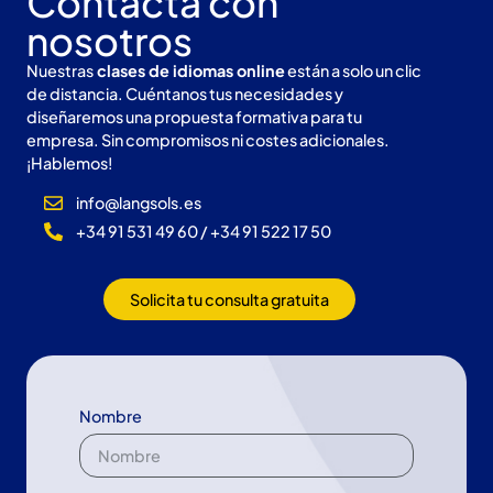
Contacta con
nosotros
Nuestras
clases de idiomas online
están a solo un clic
de distancia. Cuéntanos tus necesidades y
diseñaremos una propuesta formativa para tu
empresa. Sin compromisos ni costes adicionales.
¡Hablemos!
info@langsols.es
+34 91 531 49 60 / +34 91 522 17 50
Solicita tu consulta gratuita
Nombre