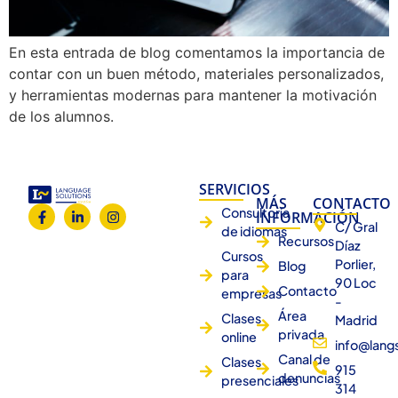
En esta entrada de blog comentamos la importancia de
contar con un buen método, materiales personalizados,
y herramientas modernas para mantener la motivación
de los alumnos.
SERVICIOS
MÁS
CONTACTO
Consultoría
INFORMACIÓN
C/ Gral
de idiomas
Recursos
Díaz
Cursos
Porlier,
Blog
para
90 Loc
Contacto
empresas
-
Área
Clases
Madrid
privada
online
info@lang
Canal de
Clases
915
denuncias
presenciales
314