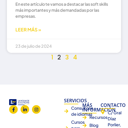
En este artículo te vamos a destacar las soft skills
más importantes y más demandadas por las
empresas.
LEER MÁS »
23 de julio de 2024
1
2
3
4
SERVICIOS
MÁS
CONTACTO
Consultoría
INFORMACIÓN
C/ Gral
de idiomas
Recursos
Díaz
Cursos
Porlier,
Blog