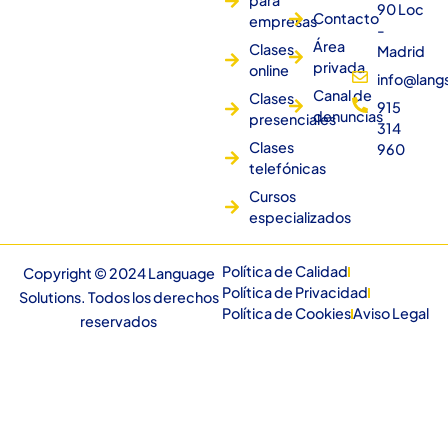
para
90 Loc
Contacto
empresas
-
Área
Clases
Madrid
privada
online
info@lang
Canal de
Clases
915
denuncias
presenciales
314
Clases
960
telefónicas
Cursos
especializados
Política de Calidad
Copyright © 2024 Language
Política de Privacidad
Solutions. Todos los derechos
Política de Cookies
Aviso Legal
reservados