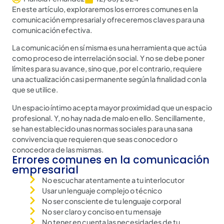
En este artículo, exploraremos los errores comunes en la
comunicación empresarial y ofreceremos claves para una
comunicación efectiva.
La comunicación en sí misma es una herramienta que actúa
como proceso de interrelación social. Y no se debe poner
límites para su avance, sino que, por el contrario, requiere
una actualización casi permanente según la finalidad con la
que se utilice.
Un espacio íntimo acepta mayor proximidad que un espacio
profesional. Y, no hay nada de malo en ello. Sencillamente,
se han establecido unas normas sociales para una sana
convivencia que requieren que seas conocedor o
conocedora de las mismas.
Errores comunes en la comunicación
empresarial
No escuchar atentamente a tu interlocutor
Usar un lenguaje complejo o técnico
No ser consciente de tu lenguaje corporal
No ser claro y conciso en tu mensaje
No tener en cuenta las necesidades de tu