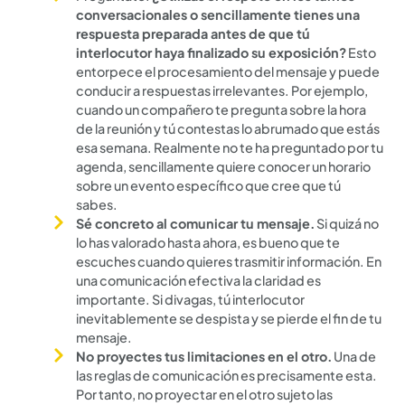
conversacionales o sencillamente tienes una
respuesta preparada antes de que tú
interlocutor haya finalizado su exposición?
Esto
entorpece el procesamiento del mensaje y puede
conducir a respuestas irrelevantes. Por ejemplo,
cuando un compañero te pregunta sobre la hora
de la reunión y tú contestas lo abrumado que estás
esa semana. Realmente no te ha preguntado por tu
agenda, sencillamente quiere conocer un horario
sobre un evento específico que cree que tú
sabes.
Sé concreto al comunicar tu mensaje.
Si quizá no
lo has valorado hasta ahora, es bueno que te
escuches cuando quieres trasmitir información. En
una comunicación efectiva la claridad es
importante. Si divagas, tú interlocutor
inevitablemente se despista y se pierde el fin de tu
mensaje.
No proyectes tus limitaciones en el otro.
Una de
las reglas de comunicación es precisamente esta.
Por tanto, no proyectar en el otro sujeto las