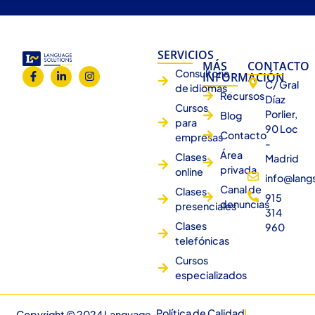
SERVICIOS
MÁS
CONTACTO
Consultoría
INFORMACIÓN
C/ Gral
de idiomas
Recursos
Díaz
Cursos
Porlier,
Blog
para
90 Loc
Contacto
empresas
-
Área
Clases
Madrid
privada
online
info@lang
Canal de
Clases
915
denuncias
presenciales
314
Clases
960
telefónicas
Cursos
especializados
Política de Calidad
Copyright © 2024 Language