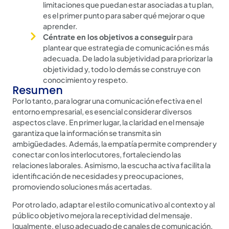
limitaciones que puedan estar asociadas a tu plan,
es el primer punto para saber qué mejorar o que
aprender.
Céntrate en los objetivos a conseguir
para
plantear que estrategia de comunicación es más
adecuada. De lado la subjetividad para priorizar la
objetividad y, todo lo demás se construye con
conocimiento y respeto.
Resumen
Por lo tanto, para lograr una comunicación efectiva en el
entorno empresarial, es esencial considerar diversos
aspectos clave.
En primer lugar, la claridad en el mensaje
garantiza que la información se transmita sin
ambigüedades.
Además, la empatía permite comprender y
conectar con los interlocutores, fortaleciendo las
relaciones laborales.
Asimismo, la escucha activa facilita la
identificación de necesidades y preocupaciones,
promoviendo soluciones más acertadas.
Por otro lado, adaptar el estilo comunicativo al contexto y al
público objetivo mejora la receptividad del mensaje.
Igualmente, el uso adecuado de canales de comunicación,