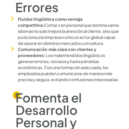
Errores
Fluidez lingüística como ventaja
competitiva:
Contar con personal que domina varios
idiomas no solo mejora la atención al cliente, sino que
posiciona a la empresa como un actor global capaz
de operar en distintos mercados con soltura.
Comunicación más clara con clientes y
proveedores:
Los malentendidos lingüísticos
generan errores, retrasos y hasta pérdidas
económicas. Con una formación adecuada, los
empleados pueden comunicarse de manera más
precisa y segura, evitando confusiones innecesarias.
Fomenta el
Desarrollo
Personal y