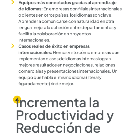
Equipos más conectados gracias al aprendizaje
de idiomas:
En empresas con filiales internacionales
o clientes en otros países, los idiomas son clave.
Aprender a comunicarse con naturalidad en otra
lengua mejora la cohesión entre departamentos y
facilita la colaboración en proyectos
internacionales.
Casos reales de éxito en empresas
internacionales:
Hemos visto cómo empresas que
implementan clases de idiomas internas logran
mejores resultados en negociaciones, relaciones
comerciales y presentaciones internacionales. Un
equipo que habla el mismo idioma (literal y
figuradamente) rinde mejor.
Incrementa la
Productividad y
Reducción de