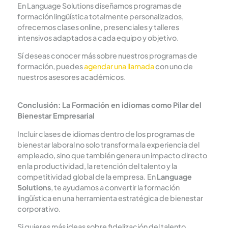
En Language Solutions diseñamos programas de
formación lingüística totalmente personalizados,
ofrecemos clases online, presenciales y talleres
intensivos adaptados a cada equipo y objetivo.
Sí deseas conocer más sobre nuestros programas de
formación, puedes
agendar una llamada
con uno de
nuestros asesores académicos.
Conclusión: La Formación en idiomas como Pilar del
Bienestar Empresarial
Incluir clases de idiomas dentro de los programas de
bienestar laboral no solo transforma la experiencia del
empleado, sino que también genera un impacto directo
en la productividad, la retención del talento y la
competitividad global de la empresa. En
Language
Solutions
, te ayudamos a convertir la formación
lingüística en una herramienta estratégica de bienestar
corporativo.
Si quieres más ideas sobre fidelización del talento,