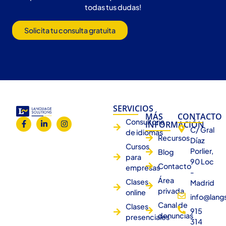
todas tus dudas!
Solicita tu consulta gratuita
SERVICIOS
MÁS
CONTACTO
Consultoría
INFORMACIÓN
C/ Gral
de idiomas
Recursos
Díaz
Cursos
Porlier,
Blog
para
90 Loc
Contacto
empresas
-
Área
Clases
Madrid
privada
online
info@lang
Canal de
Clases
915
denuncias
presenciales
314